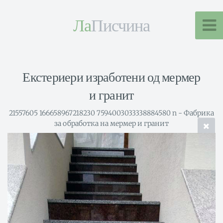
Ла
Писчина
Екстериери изработени од мермер
и гранит
21557605 166658967218230 7594003033338884580 n - Фабрика
за обработка на мермер и гранит