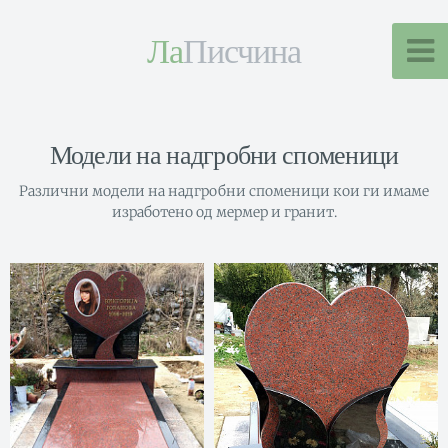
Ла
Писчина
Модели на надгробни споменици
Различни модели на надгробни споменици кои ги имаме
изработено од мермер и гранит.