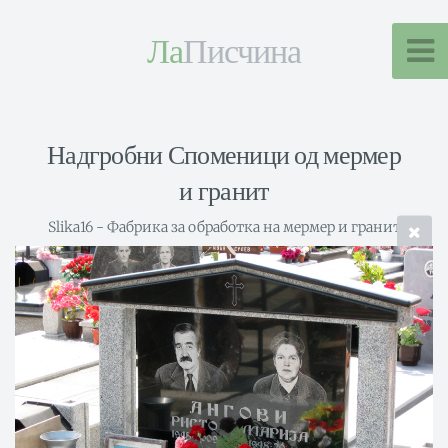
Ла
Писчина
Надгробни Споменици од мермер
и гранит
Slika16 - Фабрика за обработка на мермер и гранит