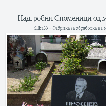
Надгробни Споменици од м
Slika33 - Фабрика за обработка на