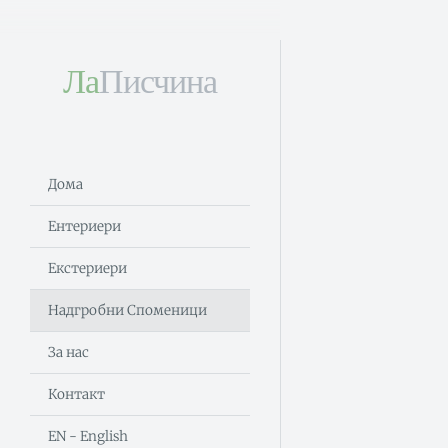
Ла
Писчина
Дома
Ентериери
Екстериери
Надгробни Споменици
За нас
Контакт
EN - English